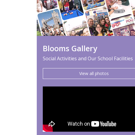
Blooms Gallery
Social Activities and Our School Facilities
View all photos