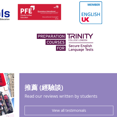
推薦 (經驗談)
Read our reviews written by students
View all testimonials