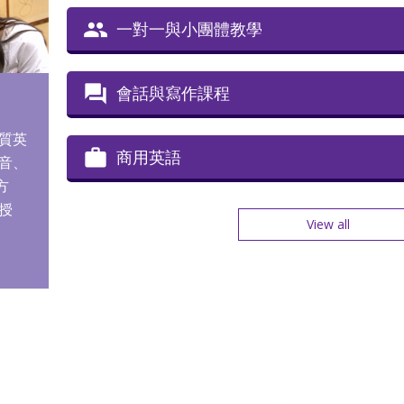
一對一與小團體教學
會話與寫作課程
質英
商用英語
音、
方
授
View all