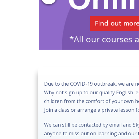
Due to the COVID-19 outbreak, we are no
Why not sign up to our quality English l
children from the comfort of your own 
Join a class or arrange a private lesson 
We can still be contacted by email and S
anyone to miss out on learning and our t