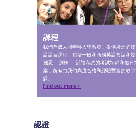
課程
我們為成人和年輕人學習者，提供廣泛的優
語語言課程，包括一般和商務英語會話和發
雅思、 劍橋 、 託福考試的考試準備和假日
案，所有由我們高度合格和經驗豐富的教師
課。
Find out more
認證