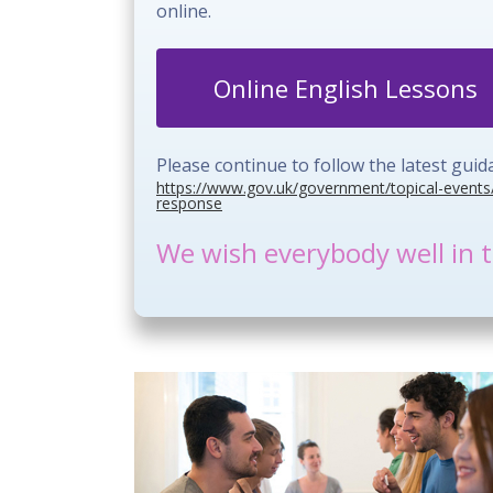
online.
Online English Lessons
Please continue to follow the latest gu
https://www.gov.uk/government/topical-events
response
We wish everybody well in t