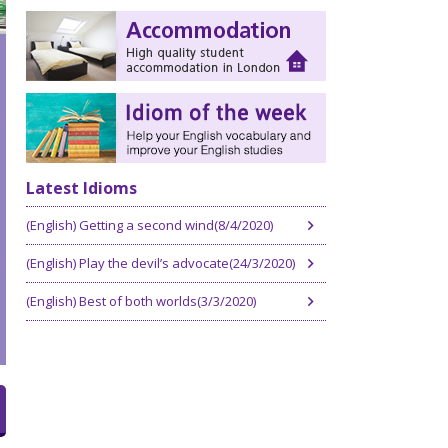
Latest Idioms
(English) Getting a second wind(8/4/2020)
(English) Play the devil’s advocate(24/3/2020)
(English) Best of both worlds(3/3/2020)