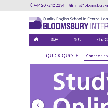
+44 20 7242 2234
info@bloomsbury-in
home
學校
課程
住宿
QUICK QUOTE