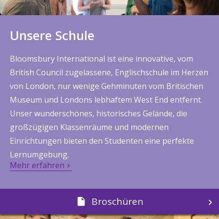
Unsere Schule
Bloomsbury International ist eine innovative, vom
British Council zugelassene, Englischschule im Herzen
von London, nur wenige Gehminuten vom Britischen
Museum und Londons lebhaftem West End entfernt.
Unser wunderschönes, historisches Gelände, die
großzügigen Klassenräume und modernen
Einrichtungen bieten den Studenten eine perfekte
Lernumgebung.
Mehr erfahren
Broschüren