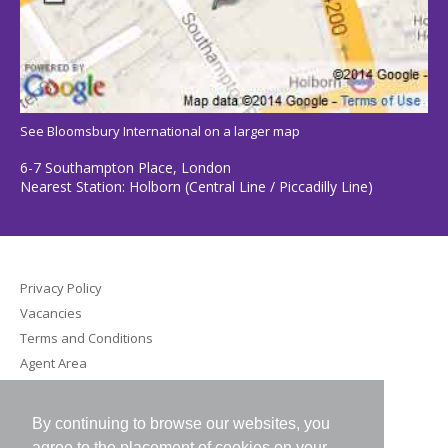
See Bloomsbury International on a larger map
6-7 Southampton Place, London
Nearest Station: Holborn (Central Line / Piccadilly Line)
Privacy Policy
Vacancies
Terms and Conditions
Agent Area
Bloomsbury International (UK) Ltd
By continuing to browse our websites, you
agree to the placement of cookies on your