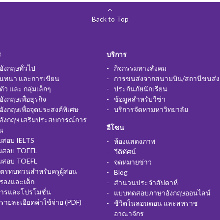
Back to Top
ร
บริการ
ังกฤษทั่วไป
กิจกรรมทางสังคม
นทนา และการเขียน
การขนส่งจากสนามบิน/สถานีขนส่ง
อตัว และ กลุ่มเล็กๆ
ประกันภัยนักเรียน
ังกฤษเพื่อธุรกิจ
ข้อมูลสำหรับวีซ่า
ังกฤษเพื่อจุดประสงค์พิเศษ
บริการจัดหามหาวิทยาลัย
อังกฤษ เสริมประสบการณ์การ
อีโซน
น
ยมสอบ IELTS
ห้องแสดงภาพ
ยมสอบ TOEFL
วีดิทัศน์
ยมสอบ TOEFL
จดหมายข่าว
ูตรทบทวนสำหรับครูผู้สอน
Blog
ครองและเด็ก
สำนวนประจำสัปดาห์
สารและโปรโมชั่น
แบบทดสอบภาษาอังกฤษออนไลน์
รายละเอียดค่าใช้จ่าย (PDF)
ชีวิตในลอนดอน และสหราช
อาณาจักร