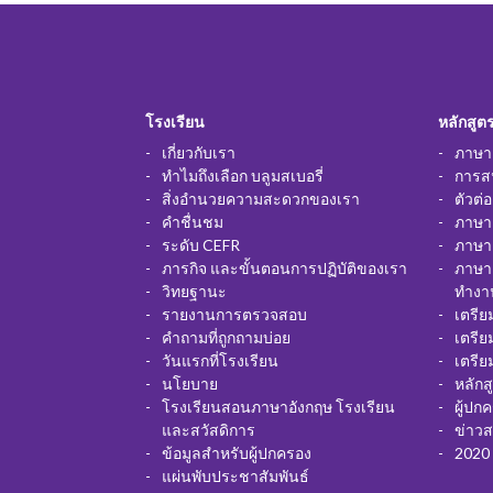
โรงเรียน
หลักสูต
เกี่ยวกับเรา
ภาษาอ
ทำไมถึงเลือก บลูมสเบอรี่
การส
สิ่งอำนวยความสะดวกของเรา
ตัวต่
คำชื่นชม
ภาษาอ
ระดับ CEFR
ภาษาอ
ภารกิจ และขั้นตอนการปฏิบัติของเรา
ภาษา
วิทยฐานะ
ทำงา
รายงานการตรวจสอบ
เตรี
คำถามที่ถูกถามบ่อย
เตรี
วันแรกที่โรงเรียน
เตรี
นโยบาย
หลักส
โรงเรียนสอนภาษาอังกฤษ โรงเรียน
ผู้ปก
และสวัสดิการ
ข่าว
ข้อมูลสำหรับผู้ปกครอง
2020 
แผ่นพับประชาสัมพันธ์