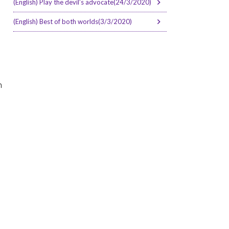
(English) Play the devil’s advocate(24/3/2020)
(English) Best of both worlds(3/3/2020)
ด