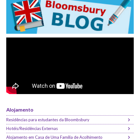
Alojamento
Residências para estudantes da Bloombsbury
Hotéis/Residências Externas
Alojamento em Casa de Uma Família de Acolhimento