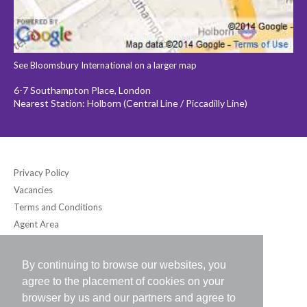
See Bloomsbury International on a larger map
6-7 Southampton Place, London
Nearest Station: Holborn (Central Line / Piccadilly Line)
Privacy Policy
Vacancies
Terms and Conditions
Agent Area
By continuing to browse our websites, you
Bloomsbury International (UK) Ltd
agree to the placement of cookies on your
6-7 Southampton Place, London WC1A 2DB UK
browser by us and our partners and agree to
Tel: +44 (0) 20-7242-2234 / Fax: +44 (0) 20-7242-8118