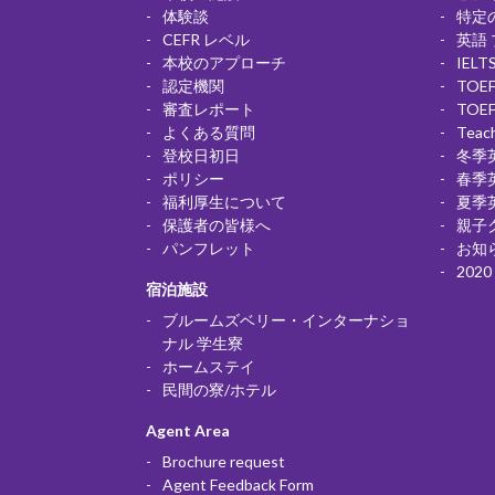
体験談
特定
CEFR レベル
英語
本校のアプローチ
IELT
認定機関
TOE
審査レポート
TOE
よくある質問
Teac
登校日初日
冬季
ポリシー
春季
福利厚生について
夏季
保護者の皆様へ
親子
パンフレット
お知
2020
宿泊施設
ブルームズベリー・インターナショ
ナル 学生寮
ホームステイ
民間の寮/ホテル
Agent Area
Brochure request
Agent Feedback Form