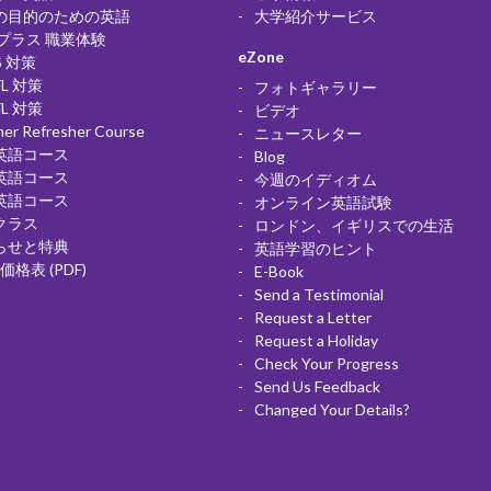
の目的のための英語
大学紹介サービス
 プラス 職業体験
eZone
S 対策
FL 対策
フォトギャラリー
FL 対策
ビデオ
her Refresher Course
ニュースレター
英語コース
Blog
英語コース
今週のイディオム
英語コース
オンライン英語試験
クラス
ロンドン、イギリスでの生活
らせと特典
英語学習のヒント
 価格表 (PDF)
E-Book
Send a Testimonial
Request a Letter
Request a Holiday
Check Your Progress
Send Us Feedback
Changed Your Details?