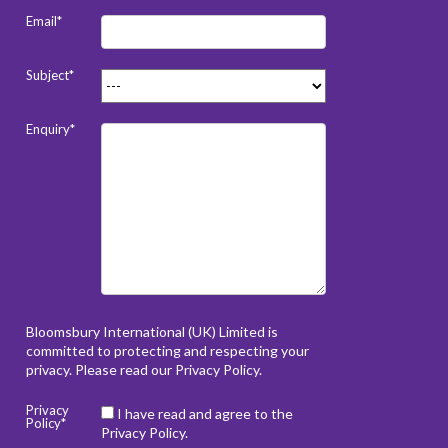
Email*
Subject*
Enquiry*
Bloomsbury International (UK) Limited is
committed to protecting and respecting your
privacy. Please read our
Privacy Policy
.
Privacy
I have read and agree to the
Policy*
Privacy Policy.