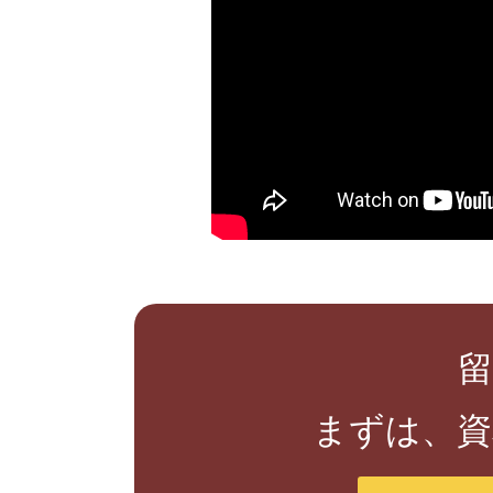
留
まずは、資