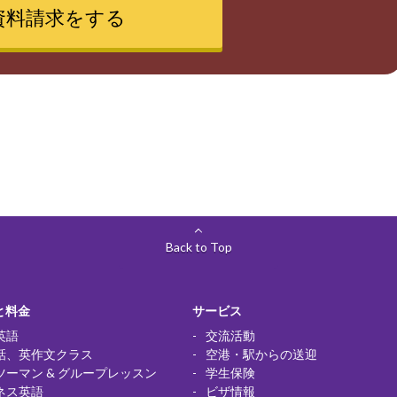
資料請求をする
Back to Top
と料金
サービス
英語
交流活動
話、英作文クラス
空港・駅からの送迎
ツーマン & グループレッスン
学生保険
ネス英語
ビザ情報