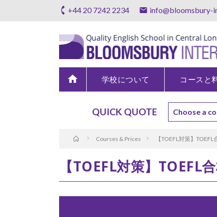
+44 20 7242 2234
info@bloomsbury-in
home
学校について
コースと
QUICK QUOTE
Courses & Prices
【TOEFL対策】TOE
【TOEFL対策】TOEF