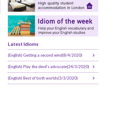
Latest Idioms
(English) Getting a second wind(8/4/2020)
(English) Play the devil’s advocate(24/3/2020)
(English) Best of both worlds(3/3/2020)