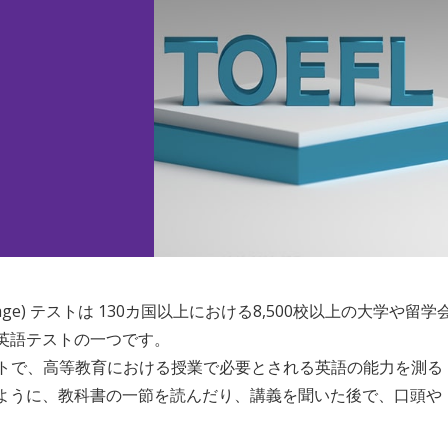
ign Language) テストは 130カ国以上における8,500校以上の⼤学や留学
英語テストの⼀つです。
ストで、⾼等教育における授業で必要とされる英語の能⼒を測る
ように、教科書の⼀節を読んだり、講義を聞いた後で、⼝頭や