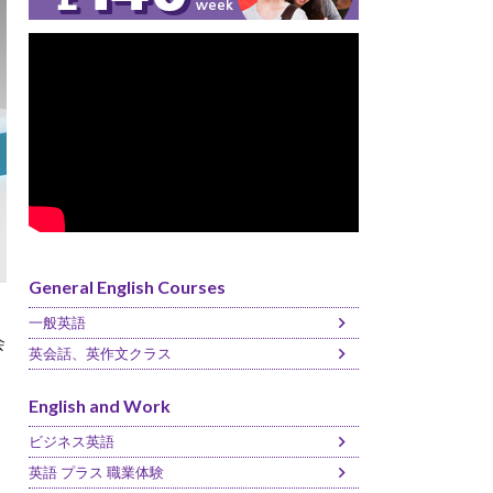
General English Courses
一般英語
会
英会話、英作文クラス
English and Work
ビジネス英語
英語 プラス 職業体験