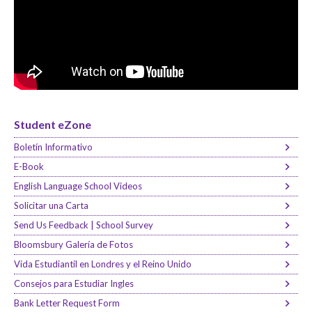
Student eZone
Boletín Informativo
E-Book
English Language School Videos
Solicitar una Carta
Send Us Feedback | School Survey
Bloomsbury Galería de Fotos
Vida Estudiantil en Londres y el Reino Unido
Consejos para Estudiar Ingles
Bank Letter Request Form