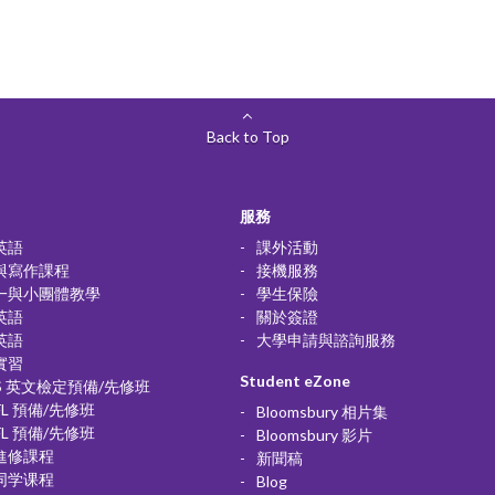
Back to Top
服務
英語
課外活動
與寫作課程
接機服務
一與小團體教學
學生保險
英語
關於簽證
英語
大學申請與諮詢服務
實習
Student eZone
TS 英文檢定預備/先修班
FL 預備/先修班
Bloomsbury 相片集
FL 預備/先修班
Bloomsbury 影片
進修課程
新聞稿
同学课程
Blog