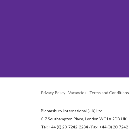
Privacy Policy
Vacancies
Terms and Conditions
Bloomsbury International (UK) Ltd
6-7 Southampton Place, London WC1A 2DB UK
Tel: +44 (0) 20-7242-2234 / Fax: +44 (0) 20-724