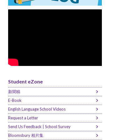
Student eZone
新聞稿
E-Book
English Language School Videos
Request a Letter
Send Us Feedback | School Survey
Bloomsbury 相片集