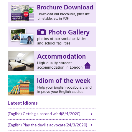
Latest Idioms
(English) Getting a second wind(8/4/2020)
(English) Play the devil’s advocate(24/3/2020)