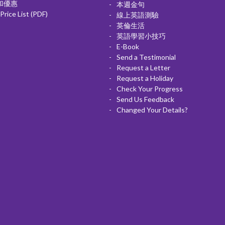
和優惠
本週金句
Price List (PDF)
線上英語測驗
英倫生活
英語學習小技巧
E-Book
Send a Testimonial
Request a Letter
Request a Holiday
Check Your Progress
Send Us Feedback
Changed Your Details?