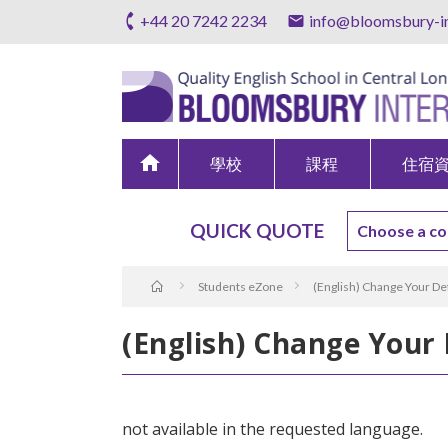
+44 20 7242 2234
info@bloomsbury-in
home
學校
課程
住宿
QUICK QUOTE
Students eZone
(English) Change Your Det
(English) Change Your 
not available in the requested language.