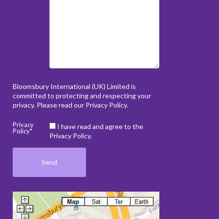
Bloomsbury International (UK) Limited is
committed to protecting and respecting your
privacy. Please read our
Privacy Policy
.
Privacy
I have read and agree to the
Policy*
Privacy Policy.