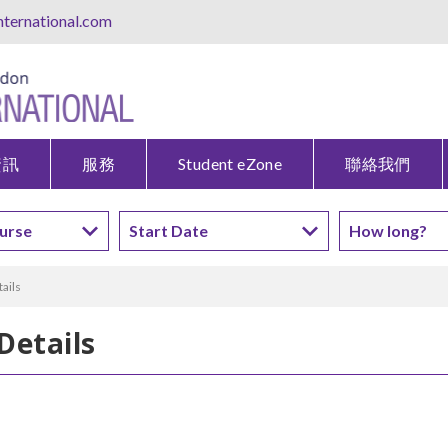
ternational.com
資訊
服務
Student eZone
聯絡我們
ails
Details