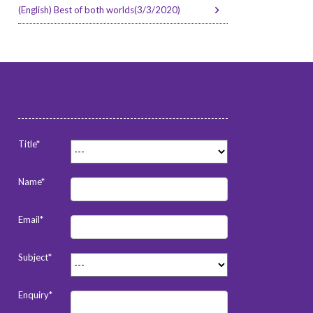
(English) Best of both worlds(3/3/2020)
Title*
Name*
Email*
Subject*
Enquiry*