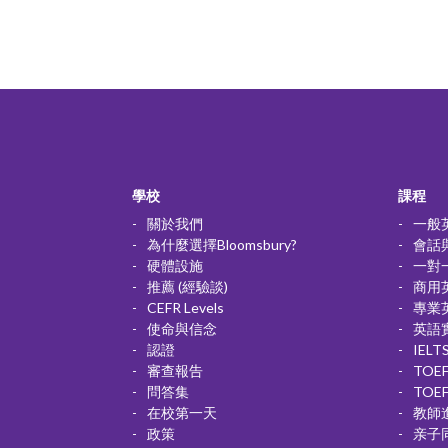
學校
課程
關於我們
一般
為什麼選擇Bloomsbury?
會話
硬體設施
一對
推薦 (經驗談)
商用
CEFR Levels
專業
使命與信念
英語
認證
IEL
審查報告
TOE
問答集
TOE
在校第一天
教師
政策
亲子