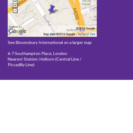
See Bloomsbury International on a larger map
6-7 Southampton Place, London
Nearest Station: Holborn (Central Line /
Piccadilly Line)