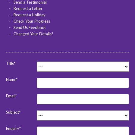
Send a Testimonial
Request a Letter
Request a Holiday
Check Your Progress
Send Us Feedback
Changed Your Details?
Title*
Name*
Email*
Subject*
Enquiry*