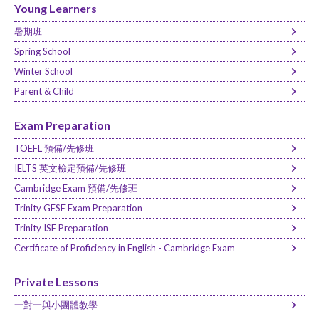
Young Learners
暑期班
Spring School
Winter School
Parent & Child
Exam Preparation
TOEFL 預備/先修班
IELTS 英文檢定預備/先修班
Cambridge Exam 預備/先修班
Trinity GESE Exam Preparation
Trinity ISE Preparation
Certificate of Proficiency in English - Cambridge Exam
Private Lessons
一對一與小團體教學