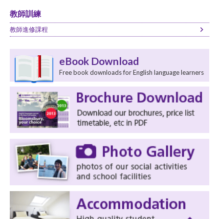
教師訓練
教師進修課程
eBook Download
Free book downloads for English language learners