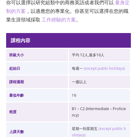
你可以選擇以研究組類中的商務英語或者我們可以
量身定
制的方案
，以適應您的專業化。你甚至可以選擇在您的職
業生涯領域採取
工作經驗的方案
。
課程內容
班級大小
平均 12人,最多16人
起始日
每週一
(except public holidays)
課程週期
一週以上
最低年齡
16
B1 – C2 (Intermediate – Proficie
程度
ncy)
星期一到星期五
(except public h
上課天數
olidays)