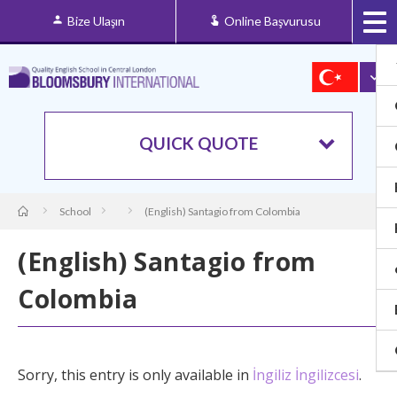
Bize Ulaşın
Online Başvurusu
QUICK QUOTE
School
(English) Santagio from Colombia
(English) Santagio from
Colombia
Sorry, this entry is only available in
İngiliz İngilizcesi
.