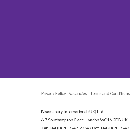
Privacy Policy
Vacancies
Terms and Conditions
Bloomsbury International (UK) Ltd
6-7 Southampton Place, London WC1A 2DB UK
Tel: +44 (0) 20-7242-2234 / Fax: +44 (0) 20-724