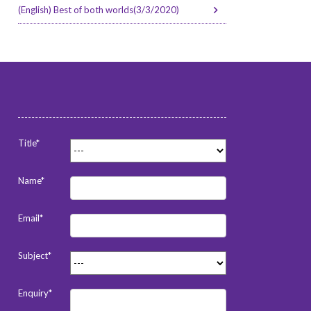
(English) Best of both worlds(3/3/2020)
Title*
Name*
Email*
Subject*
Enquiry*