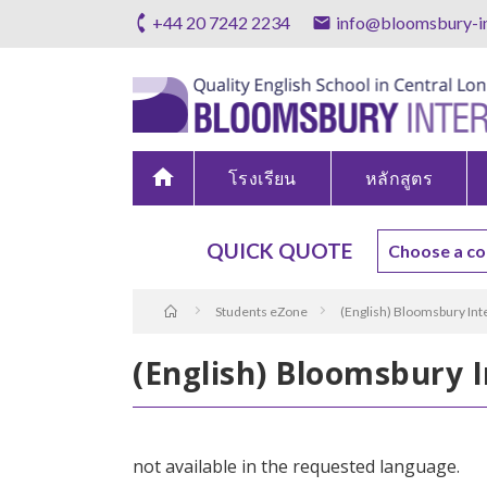
+44 20 7242 2234
info@bloomsbury-in
home
โรงเรียน
หลักสูตร
QUICK QUOTE
Students eZone
(English) Bloomsbury Int
(English) Bloomsbury I
not available in the requested language.