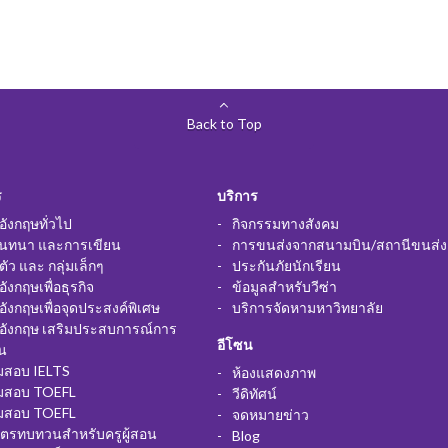
Back to Top
ร
บริการ
ังกฤษทั่วไป
กิจกรรมทางสังคม
นทนา และการเขียน
การขนส่งจากสนามบิน/สถานีขนส่ง
อตัว และ กลุ่มเล็กๆ
ประกันภัยนักเรียน
ังกฤษเพื่อธุรกิจ
ข้อมูลสำหรับวีซ่า
ังกฤษเพื่อจุดประสงค์พิเศษ
บริการจัดหามหาวิทยาลัย
อังกฤษ เสริมประสบการณ์การ
อีโซน
น
ยมสอบ IELTS
ห้องแสดงภาพ
ยมสอบ TOEFL
วีดิทัศน์
ยมสอบ TOEFL
จดหมายข่าว
ูตรทบทวนสำหรับครูผู้สอน
Blog