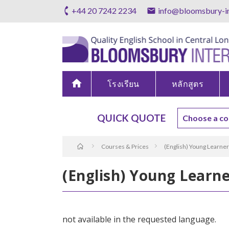
+44 20 7242 2234
info@bloomsbury-in
home
โรงเรียน
หลักสูตร
QUICK QUOTE
Courses & Prices
(English) Young Learne
(English) Young Learn
not available in the requested language.