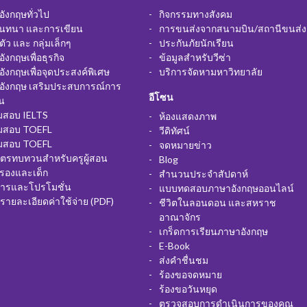
ังกฤษทั่วไป
กิจกรรมทางสังคม
นทนา และการเขียน
การขนส่งจากสนามบิน/สถานีขนส่ง
อตัว และ กลุ่มเล็กๆ
ประกันภัยนักเรียน
ังกฤษเพื่อธุรกิจ
ข้อมูลสำหรับวีซ่า
ังกฤษเพื่อจุดประสงค์พิเศษ
บริการจัดหามหาวิทยาลัย
อังกฤษ เสริมประสบการณ์การ
อีโซน
น
ยมสอบ IELTS
ห้องแสดงภาพ
ยมสอบ TOEFL
วีดิทัศน์
ยมสอบ TOEFL
จดหมายข่าว
ูตรทบทวนสำหรับครูผู้สอน
Blog
ครองและเด็ก
สำนวนประจำสัปดาห์
สารและโปรโมชั่น
แบบทดสอบภาษาอังกฤษออนไลน์
รายละเอียดค่าใช้จ่าย (PDF)
ชีวิตในลอนดอน และสหราช
อาณาจักร
เกร็ดการเรียนภาษาอังกฤษ
E-Book
ส่งคำชื่นชม
ร้องขอจดหมาย
ร้องขอวันหยุด
ตรวจสอบการดำเนินการของคุณ