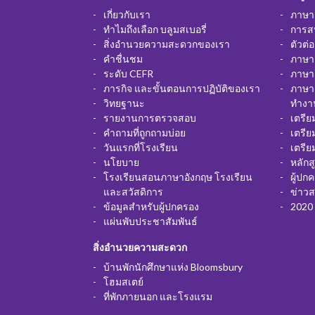
เกี่ยวกับเรา
ภาษาอ
ทำไมถึงเลือก บลูมสเบอรี่
การส
สิ่งอำนวยความสะดวกของเรา
ตัวต่
คำชื่นชม
ภาษาอ
ระดับ CEFR
ภาษาอ
ภารกิจ และขั้นตอนการปฏิบัติของเรา
ภาษา
วิทยฐานะ
ทำงา
รายงานการตรวจสอบ
เตรี
คำถามที่ถูกถามบ่อย
เตรี
วันแรกที่โรงเรียน
เตรี
นโยบาย
หลักส
โรงเรียนสอนภาษาอังกฤษ โรงเรียน
ผู้ปก
และสวัสดิการ
ข่าว
ข้อมูลสำหรับผู้ปกครอง
2020 
แผ่นพับประชาสัมพันธ์
สิ่งอำนวยความสะดวก
บ้านพักนักศึกษาแห่ง Bloomsbury
โฮมสเตย์
ที่พักภายนอก และโรงแรม