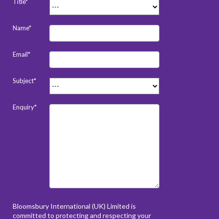
Title*
Name*
Email*
Subject*
Enquiry*
Bloomsbury International (UK) Limited is
committed to protecting and respecting your