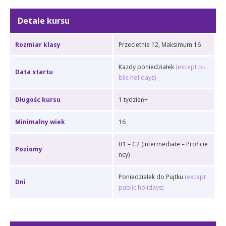
Detale kursu
Rozmiar klasy
Przecietnie 12, Maksimum 16
Kazdy poniedziałek
(except pu
Data startu
blic holidays)
Długośc kursu
1 tydzień+
Minimalny wiek
16
B1 – C2 (Intermediate – Proficie
Poziomy
ncy)
Poniedziałek do Piątku
(except
Dni
public holidays)