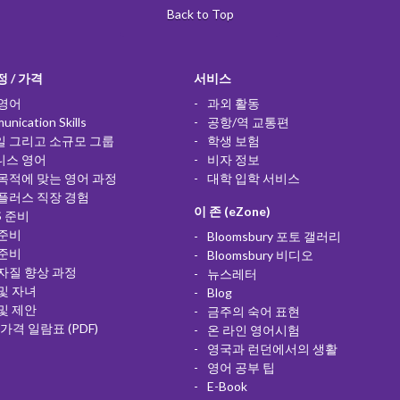
Back to Top
 / 가격
서비스
 영어
과외 활동
nication Skills
공항/역 교통편
일 그리고 소규모 그룹
학생 보험
니스 영어
비자 정보
목적에 맞는 영어 과정
대학 입학 서비스
플러스 직장 경험
이 존 (eZone)
S 준비
 준비
Bloomsbury 포토 갤러리
 준비
Bloomsbury 비디오
자질 향상 과정
뉴스레터
및 자녀
Blog
및 제안
금주의 숙어 표현
 가격 일람표 (PDF)
온 라인 영어시험
영국과 런던에서의 생활
영어 공부 팁
E-Book