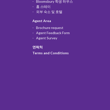
Bloomsbury 학생 하우스
홈 스테이
외부 숙소 및 호텔
Agent Area
Brochure request
Agent Feedback Form
Agent Survey
연락처
Terms and Conditions