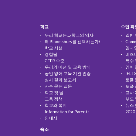
학교
수업 과정
우리 학교는…/학교의 역사
일반
왜 Bloomsbury를 선택하는가?
Commu
학교 시설
일대
경험담
비즈
CEFR 수준
특수 
우리의 미션 및 교육 방식
영어 
공인 영어 교육 기관 인증
IELT
심사 결과 보고서
토플
자주 묻는 질문
토플
학교 첫 날
교사 
교육 정책
부모 
학교와 복지
뉴스 
Information for Parents
2020
안내서
숙소