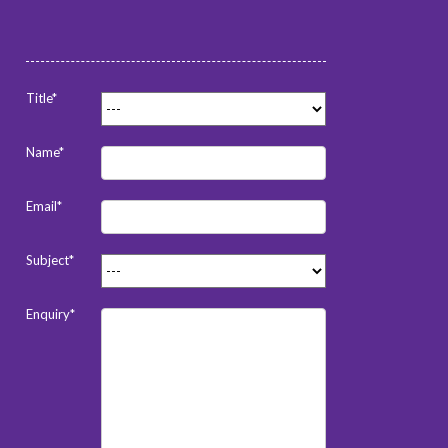
Title*
Name*
Email*
Subject*
Enquiry*