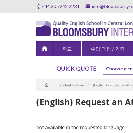
+44 20 7242 2234
info@bloomsbury-in
home
학교
수업 과정 / 가격
QUICK QUOTE
Students eZone
(English) Request an Att
(English) Request an 
not available in the requested language