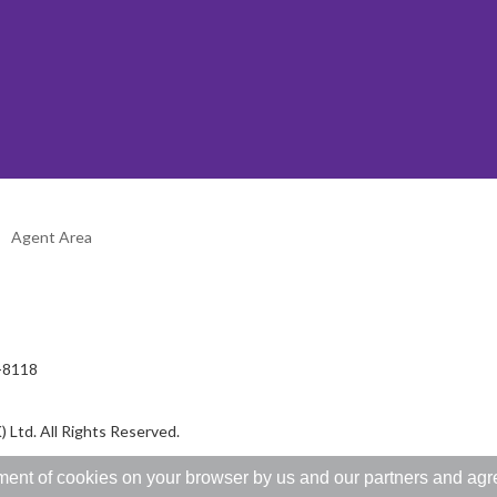
Agent Area
2-8118
 Ltd. All Rights Reserved.
ent of cookies on your browser by us and our partners and agree 