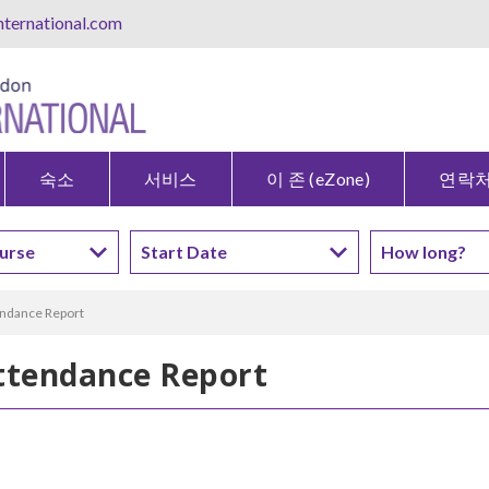
ternational.com
숙소
서비스
이 존 (eZone)
연락
endance Report
Attendance Report