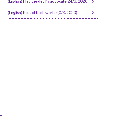
(English) Play the devil’s advocate(24/3/2020)
(English) Best of both worlds(3/3/2020)