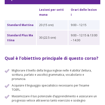
Lezioni
per setti
Orari delle lezion
mana
i
Standard Mattina
20 (15 ore)
9:00 – 12:15
Standard Plus Ma
9:00 – 12:15 & 13:00
30 (22.5 ore)
ttina
– 14:30
Qual è l’obiettivo principale di questo corso?
Migliorare il livello della lingua inglese nelle 4 abilita’ (lettura,
scrittura, parlato e ascolto) grammatica, vocabolario e
pronuncia.
Acquisire il linguaggio specialistico necessario per l’esame
TOEFL.
Massimizzare il tuo potenziale d’apprendimento e assicurare un
progresso veloce attraverso tanto esercizio e sostegno