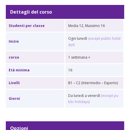
Dettagli del corso
Studenti per classe
Media 12, Massimo 16
Ogni lunedì
(except public holid
Inizio
ays)
corso
1 settimana +
Età minima
16
Livelli
B1 – C2 (Intermedio – Esperto)
Da lunedi a venerdì
(except pu
Giorni
blic holidays)
Opzioni