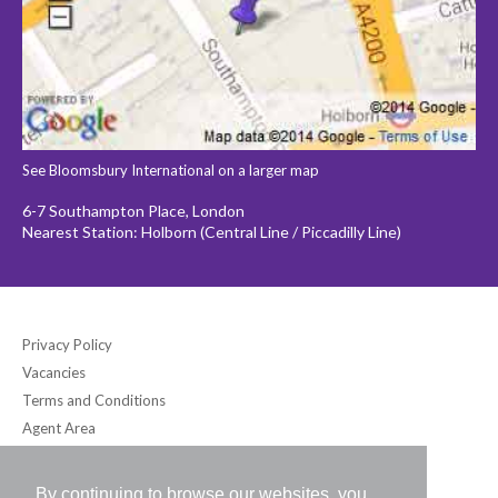
See Bloomsbury International on a larger map
6-7 Southampton Place, London
Nearest Station: Holborn (Central Line / Piccadilly Line)
Privacy Policy
Vacancies
Terms and Conditions
Agent Area
By continuing to browse our websites, you
Bloomsbury International (UK) Ltd