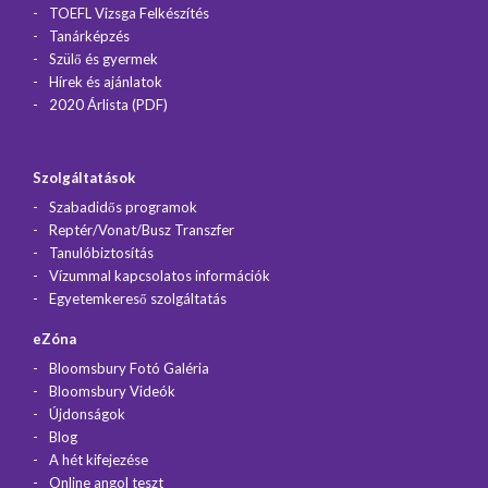
TOEFL Vizsga Felkészítés
Tanárképzés
Szülő és gyermek
Hírek és ajánlatok
2020 Árlista (PDF)
Szolgáltatások
Szabadidős programok
Reptér/Vonat/Busz Transzfer
Tanulóbiztosítás
Vízummal kapcsolatos információk
Egyetemkereső szolgáltatás
eZóna
Bloomsbury Fotó Galéria
Bloomsbury Videók
Újdonságok
Blog
A hét kifejezése
Online angol teszt