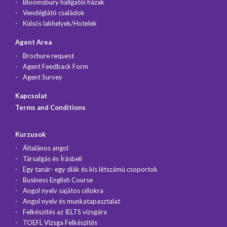
Bloomsbury hallgatói házak
Vendéglátó családok
Külsős lakhelyek/Hotelek
Agent Area
Brochure request
Agent Feedback Form
Agent Survey
Kapcsolat
Terms and Conditions
Kurzusok
Általános angol
Társalgás és Írásbeli
Egy tanár- egy diák és kis létszámú csoportok
Business English Course
Angol nyelv sajátos célokra
Angol nyelv és munkatapasztalat
Felkészítés az IELTS vizsgára
TOEFL Vizsga Felkészítés