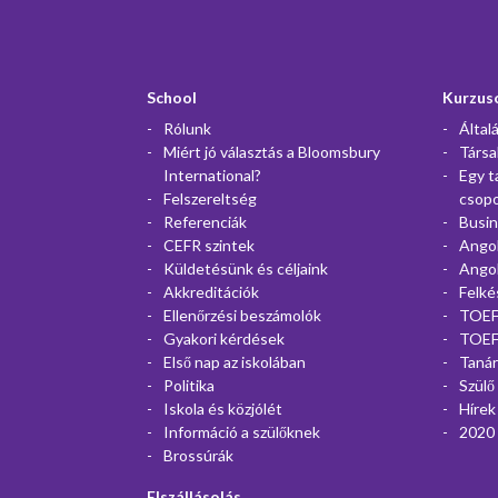
School
Kurzus
Rólunk
Által
Miért jó választás a Bloomsbury
Társa
International?
Egy t
Felszereltség
csop
Referenciák
Busin
CEFR szintek
Angol
Küldetésünk és céljaink
Angol
Akkreditációk
Felké
Ellenőrzési beszámolók
TOEFL
Gyakori kérdések
TOEFL
Első nap az iskolában
Taná
Politika
Szülő
Iskola és közjólét
Hírek
Információ a szülőknek
2020 
Brossúrák
Elszállásolás