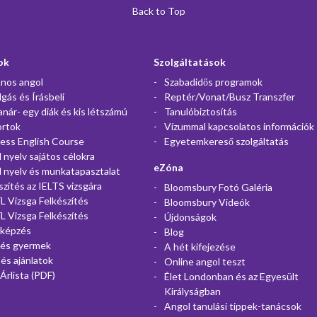
Back to Top
ok
Szolgáltatások
ános angol
Szabadidős programok
lgás és Írásbeli
Reptér/Vonat/Busz Transzfer
anár- egy diák és kis létszámú
Tanulóbiztosítás
ortok
Vízummal kapcsolatos információk
ess English Course
Egyetemkereső szolgáltatás
 nyelv sajátos célokra
eZóna
 nyelv és munkatapasztalat
szítés az IELTS vizsgára
Bloomsbury Fotó Galéria
 Vizsga Felkészítés
Bloomsbury Videók
 Vizsga Felkészítés
Újdonságok
rképzés
Blog
 és gyermek
A hét kifejezése
 és ajánlatok
Online angol teszt
Árlista (PDF)
Élet Londonban és az Egyesült
Királyságban
Angol tanulási tippek-tanácsok