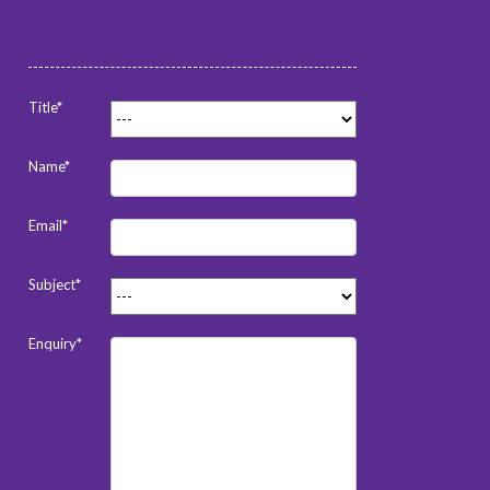
Title*
Name*
Email*
Subject*
Enquiry*