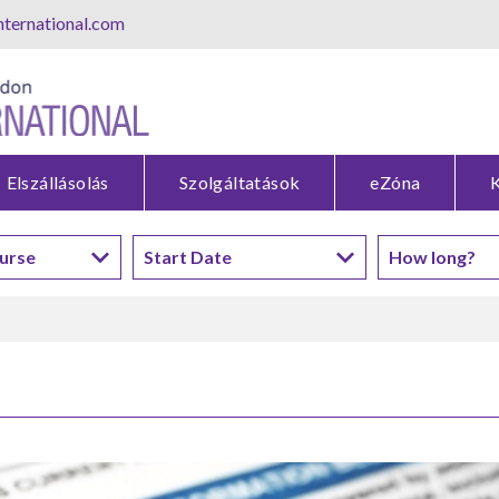
ternational.com
Elszállásolás
Szolgáltatások
eZóna