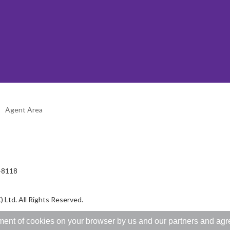
Agent Area
2-8118
 Ltd. All Rights Reserved.
ent of cookies on your browser by us and our partners and agree 