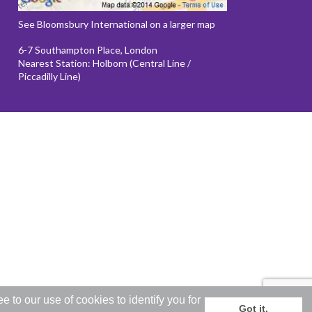
See Bloomsbury International on a larger map
6-7 Southampton Place, London
Nearest Station: Holborn (Central Line /
Piccadilly Line)
to our use of cookies to identify you for
Got it.