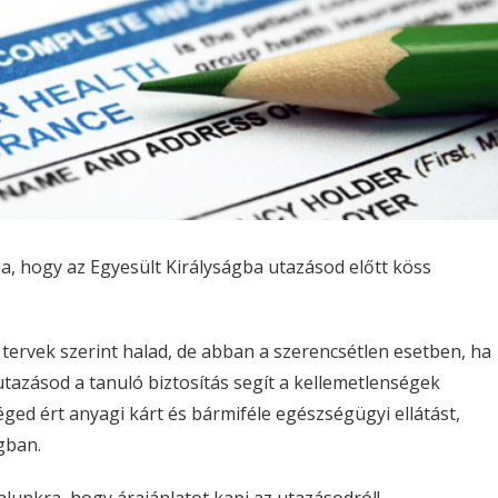
a, hogy az Egyesült Királyságba utazásod előtt köss
 tervek szerint halad, de abban a szerencsétlen esetben, ha
 utazásod a tanuló biztosítás segít a kellemetlenségek
téged ért anyagi kárt és bármiféle egészségügyi ellátást,
gban.