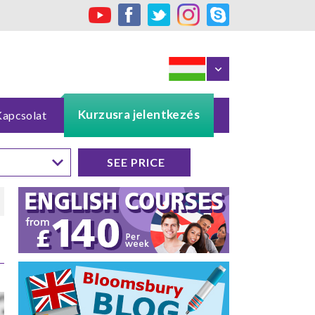
Kurzusra jelentkezés
Kapcsolat