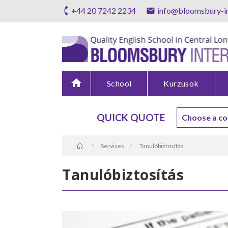
+44 20 7242 2234
info@bloomsbury-in
home
School
Kurzusok
QUICK QUOTE
Services
Tanulóbiztosítás
Tanulóbiztosítás