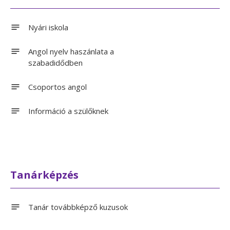
Nyári iskola
Angol nyelv haszánlata a
szabadidődben
Csoportos angol
Információ a szülőknek
Tanárképzés
Tanár továbbképző kuzusok