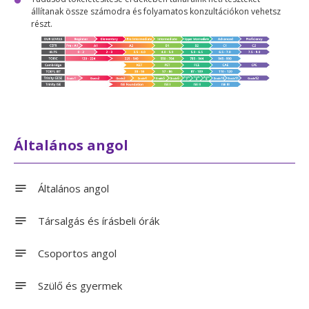
állítanak össze számodra és folyamatos konzultációkon vehetsz
részt.
Általános angol
Általános angol
Társalgás és írásbeli órák
Csoportos angol
Szülő és gyermek