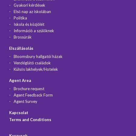
Gyakori kérdések
Első nap az iskolában
Politika
Iskola és közjólét
Információ a szülőknek
Brossúrák
Elszállásolás
Bloomsbury hallgatói házak
Vendéglátó családok
Külsős lakhelyek/Hotelek
Agent Area
Brochure request
Agent Feedback Form
Agent Survey
Kapcsolat
Terms and Conditions
Kurzusok