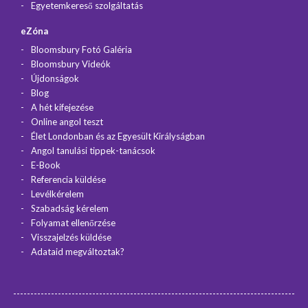
Egyetemkereső szolgáltatás
eZóna
Bloomsbury Fotó Galéria
Bloomsbury Videók
Újdonságok
Blog
A hét kifejezése
Online angol teszt
Élet Londonban és az Egyesült Királyságban
Angol tanulási tippek-tanácsok
E-Book
Referencia küldése
Levélkérelem
Szabadság kérelem
Folyamat ellenőrzése
Visszajelzés küldése
Adataid megváltoztak?