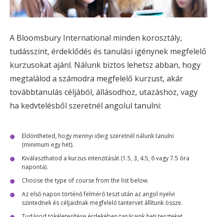
A Bloomsbury International minden korosztály,
tudásszint, érdeklődés és tanulási igénynek megfelelő
kurzusokat ajánl. Nálunk biztos lehetsz abban, hogy
megtalálod a számodra megfelelő kurzust, akár
továbbtanulás céljából, állásodhoz, utazáshoz, vagy
ha kedvtelésből szeretnél angolul tanulni:
Eldöntheted, hogy mennyi ideig szeretnél nálunk tanulni
(minimum egy hét).
Kiválaszthatod a kurzus intenzitását (1.5, 3, 4.5, 6 vagy 7.5 óra
naponta).
Choose the type of course from the list below.
Az első napon történő felmérő teszt után az angol nyelvi
szintednek és céljaidnak megfelelő tantervet állítunk össze.
Tudásod tökéletesítése érdekében tanáraink heti teszteket