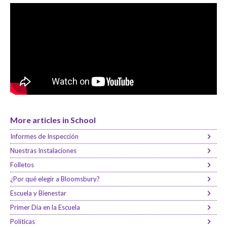
More articles in School
Informes de Inspección
Nuestras Instalaciones
Folletos
¿Por qué elegir a Bloomsbury?
Escuela y Bienestar
Primer Día en la Escuela
Políticas