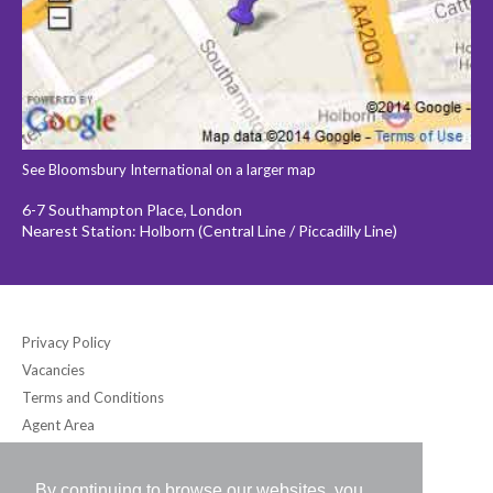
See Bloomsbury International on a larger map
6-7 Southampton Place, London
Nearest Station: Holborn (Central Line / Piccadilly Line)
Privacy Policy
Vacancies
Terms and Conditions
Agent Area
By continuing to browse our websites, you
Bloomsbury International (UK) Ltd