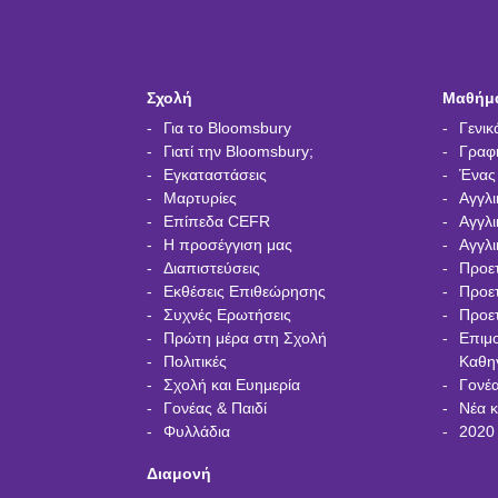
Σχολή
Μαθήμα
Για τo Bloomsbury
Γενικ
Γιατί την Bloomsbury;
Γραφή
Εγκαταστάσεις
Ένας 
Μαρτυρίες
Αγγλι
Επίπεδα CEFR
Αγγλι
Η προσέγγιση μας
Αγγλι
Διαπιστεύσεις
Προε
Εκθέσεις Επιθεώρησης
Προε
Συχνές Ερωτήσεις
Προε
Πρώτη μέρα στη Σχολή
Επιμ
Πολιτικές
Καθη
Σχολή και Ευημερία
Γονέα
Γονέας & Παιδί
Νέα 
Φυλλάδια
2020
Διαμονή