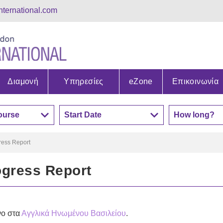
nternational.com
Διαμονή
Υπηρεσίες
eZone
Επικοινωνία
ress Report
ogress Report
νο στα
Αγγλικά Ηνωμένου Βασιλείου
.