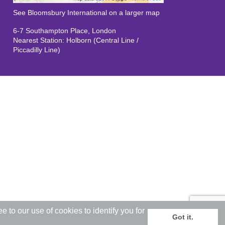
See Bloomsbury International on a larger map
6-7 Southampton Place, London
Nearest Station: Holborn (Central Line /
Piccadilly Line)
to our use of cookies to identify you for
Got it.