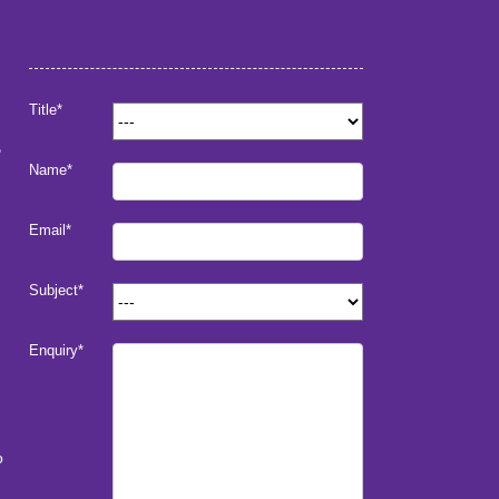
Title*
ν
Name*
Email*
Subject*
Enquiry*
ο