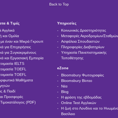
Back to Top
τα & Τιμές
Υπηρεσίες
ά Αγγλικά
Κοινωνικές Δραστηριότητες
 και Ομιλία
Μεταφορές Αεροδρομίων/Σταθμώ
με έναν και Μικρά Γκρουπ
Ασφάλεια Σπουδαστών
κά για Επιχειρήσεις
Πληροφορίες Διαβατηρίων
κά για Συγκεκριμένους
Υπηρεσία Πανεπιστημιακής
κά και Εργασιακή Εμπειρία
Τοποθέτησης
τοιμασία IELTS
eZone
τοιμασία TOEFL
τοιμασία TOEFL
Bloomsbury Φωτογραφίες
ορφωτικά Μαθήματα
Bloomsbury Βίντεο
γητών
Νέα
ς & Παιδί
Blog
και Προσφορές
Η φράση της εβδομάδας
 Τιμοκατάλογος (PDF)
Online Test Αγγλικών
Η ζωή στο Λονδίνο και το Ηνωμέν
Βασίλειο