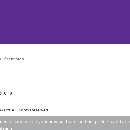
s
Agent Area
42-8118
) Ltd. All Rights Reserved.
ent of cookies on your browser by us and our partners and agree 
ut more.