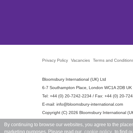
Privacy Policy
Vacancies
Terms and Condition
Bloomsbury International (UK) Ltd
6-7 Southampton Place, London WC1A 2DB UK
Tel: +44 (0) 20-7242-2234 / Fax: +44 (0) 20-72
E-mail:
info@bloomsbury-international.com
Copyright (C) 2026 Bloomsbury International (UK
By continuing to browse our websites, you agree to the placem
marketing purposes. Please read our
cookie policy
to find o