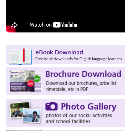
eBook Download
Free book downloads for English language learners