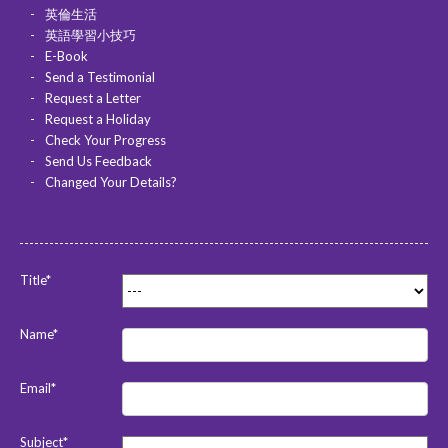
英倫生活
英語學習小技巧
E-Book
Send a Testimonial
Request a Letter
Request a Holiday
Check Your Progress
Send Us Feedback
Changed Your Details?
Title*
Name*
Email*
Subject*