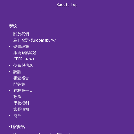
Back to Top
學校
關於我們
為什麼選擇Bloomsbury?
硬體設施
推薦 (經驗談)
CEFR Levels
使命與信念
認證
審查報告
問答集
在校第一天
政策
學校福利
家長須知
簡章
住宿資訊