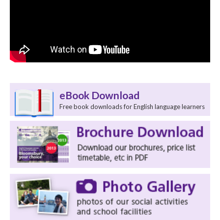
eBook Download
Free book downloads for English language learners