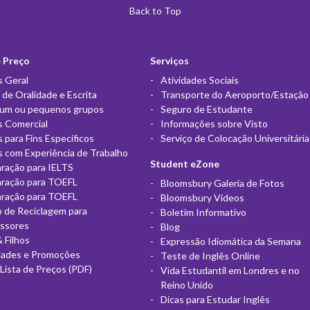
Back to Top
e Preço
Serviços
s Geral
Atividades Sociais
 de Oralidade e Escrita
Transporte do Aeroporto/Estação
 um ou pequenos grupos
Seguro de Estudante
s Comercial
Informações sobre Visto
s para Fins Específicos
Serviço de Colocação Universitária
s com Experiência de Trabalho
Student eZone
ração para IELTS
aração para TOEFL
Bloomsbury Galeria de Fotos
aração para TOEFL
Bloomsbury Vídeos
 de Reciclagem para
Boletim Informativo
essores
Blog
& Filhos
Expressão Idiomática da Semana
dades e Promoções
Teste de Inglês Online
Lista de Preços (PDF)
Vida Estudantil em Londres e no
Reino Unido
Dicas para Estudar Inglês