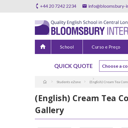
+44 20 7242 2234
info@bloomsbury-in
home
School
Curso e Preço
QUICK QUOTE
Students eZone
(English) Cream Tea Com
(English) Cream Tea C
Gallery