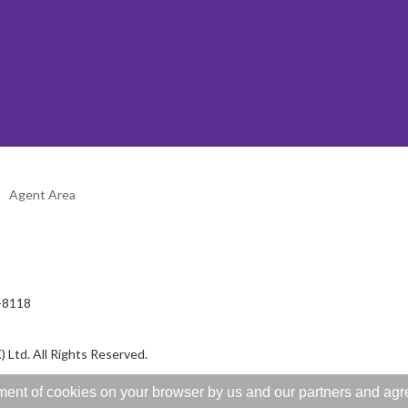
Agent Area
2-8118
 Ltd. All Rights Reserved.
ent of cookies on your browser by us and our partners and agree 