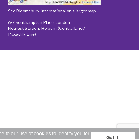
See Bloomsbury International on a larger map
6-7 Southampton Place, London
Nearest Station: Holborn (Central Line /
Piccadilly Line)
to our use of cookies to identify you for
Got it.