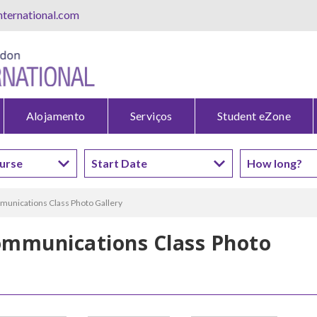
ternational.com
Alojamento
Serviços
Student eZone
munications Class Photo Gallery
ommunications Class Photo