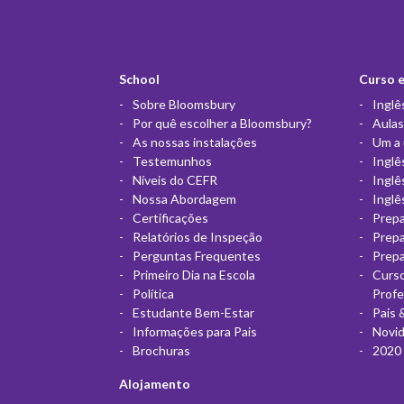
School
Curso 
Sobre Bloomsbury
Inglê
Por quê escolher a Bloomsbury?
Aulas
As nossas instalações
Um a
Testemunhos
Inglê
Níveis do CEFR
Inglê
Nossa Abordagem
Inglê
Certificações
Prepa
Relatórios de Inspeção
Prep
Perguntas Frequentes
Prep
Primeiro Dia na Escola
Curso
Política
Prof
Estudante Bem-Estar
Pais 
Informações para Pais
Novi
Brochuras
2020 
Alojamento