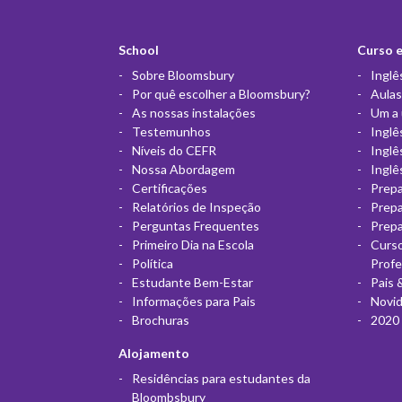
School
Curso 
Sobre Bloomsbury
Inglê
Por quê escolher a Bloomsbury?
Aulas
As nossas instalações
Um a
Testemunhos
Inglê
Níveis do CEFR
Inglê
Nossa Abordagem
Inglê
Certificações
Prepa
Relatórios de Inspeção
Prep
Perguntas Frequentes
Prep
Primeiro Dia na Escola
Curso
Política
Prof
Estudante Bem-Estar
Pais 
Informações para Pais
Novi
Brochuras
2020 
Alojamento
Residências para estudantes da
Bloombsbury