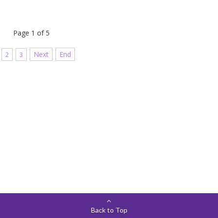
Page 1 of 5
Next
End
2
3
Back to Top