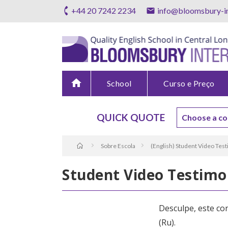
+44 20 7242 2234
info@bloomsbury-in
home
School
Curso e Preço
QUICK QUOTE
Sobre Escola
(English) Student Video Tes
Student Video Testimo
Desculpe, este co
(Ru)
.