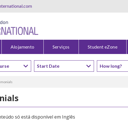
ternational.com
Alojamento
Serviços
Student eZone
timonials
nials
nteúdo só está disponível em
Inglês