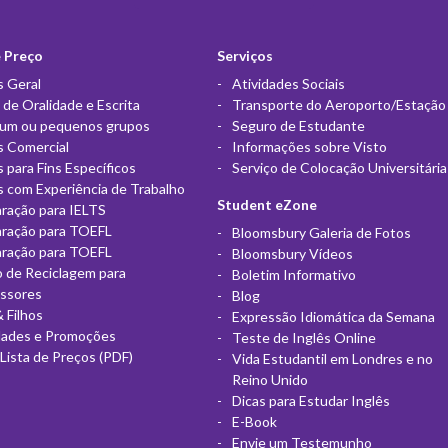
e Preço
Serviços
s Geral
Atividades Sociais
 de Oralidade e Escrita
Transporte do Aeroporto/Estação
 um ou pequenos grupos
Seguro de Estudante
s Comercial
Informações sobre Visto
s para Fins Específicos
Serviço de Colocação Universitária
s com Experiência de Trabalho
Student eZone
ração para IELTS
aração para TOEFL
Bloomsbury Galeria de Fotos
aração para TOEFL
Bloomsbury Vídeos
 de Reciclagem para
Boletim Informativo
essores
Blog
& Filhos
Expressão Idiomática da Semana
dades e Promoções
Teste de Inglês Online
Lista de Preços (PDF)
Vida Estudantil em Londres e no
Reino Unido
Dicas para Estudar Inglês
E-Book
Envie um Testemunho