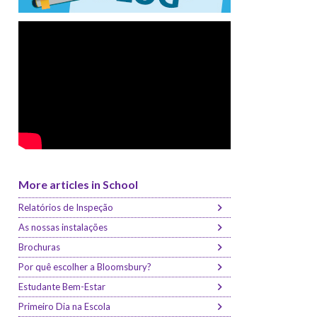
More articles in School
Relatórios de Inspeção
As nossas instalações
Brochuras
Por quê escolher a Bloomsbury?
Estudante Bem-Estar
Primeiro Dia na Escola