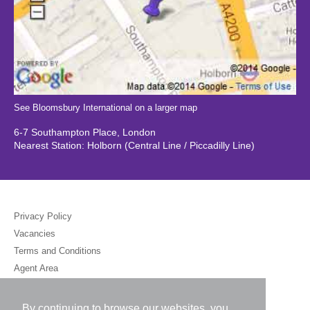
See Bloomsbury International on a larger map
6-7 Southampton Place, London
Nearest Station: Holborn (Central Line / Piccadilly Line)
Privacy Policy
Vacancies
Terms and Conditions
Agent Area
By continuing to browse our websites, you