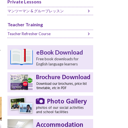
Private Lessons
マンツーマン & グループレッスン
Teacher Training
Teacher Refresher Course
界
eBook Download
Free book downloads for
English language learners