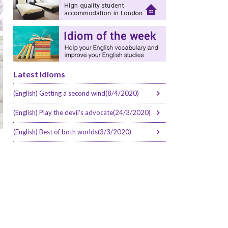
Latest Idioms
(English) Getting a second wind(8/4/2020)
(English) Play the devil’s advocate(24/3/2020)
(English) Best of both worlds(3/3/2020)