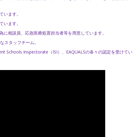
ています。
ています。
為に相談員、応急医療処置担当者等を用意しています。
ーなスタッフチーム。
dent Schools Inspectorate（ISI）、EAQUALSの各々の認定を受けてい