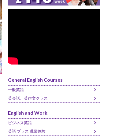
General English Courses
一般英語
英会話、英作文クラス
English and Work
ビジネス英語
英語 プラス 職業体験